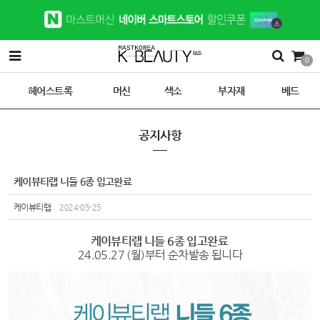
0
헤어스트록
머신
색소
부자재
베드
공지사항
케이뷰티랩 니들 6종 입고완료
케이뷰티랩
2024-05-25
케이뷰티랩 니들 6종 입고완료
24.05.27 (월)부터 순차발송 됩니다