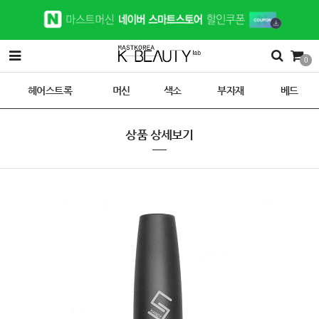
0
헤어스트록
머신
색소
부자재
베드
상품 상세보기