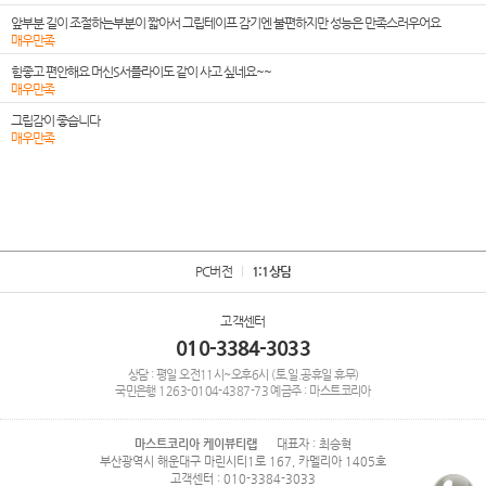
앞부분 길이 조절하는부분이 짧아서 그립테이프 감기엔 불편하지만 성능은 만족스러우어요
매우만족
힘좋고 편안해요 머신S서플라이도 같이 사고 싶네요~~
매우만족
그립감이 좋습니다
매우만족
PC버전
1:1상담
고객센터
010-3384-3033
상담 : 평일 오전11시~오후6시 (토.일.공휴일 휴무)
국민은행
1263-0104-4387-73
예금주 : 마스트코리아
마스트코리아 케이뷰티랩
대표자 : 최승혁
부산광역시 해운대구 마린시티1로 167, 카멜리아 1405호
고객센터 : 010-3384-3033