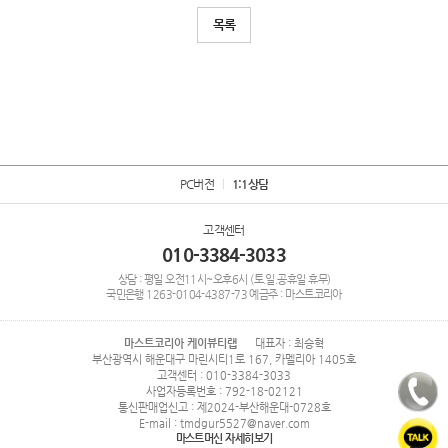
목록
PC버전
1:1상담
고객센터
010-3384-3033
상담 : 평일 오전11시~오후6시 (토.일.공휴일 휴무)
국민은행
1263-0104-4387-73
예금주 : 마스트코리아
마스트코리아 케이뷰티랩
대표자 : 최승혁
부산광역시 해운대구 마린시티1로 167, 카멜리아 1405호
고객센터 : 010-3384-3033
사업자등록번호 : 792-18-02121
통신판매업신고 : 제2024-부산해운대-0728호
E-mail : tmdgur5527@naver.com
마스트머신 자세히보기