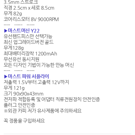
3.5mm 스트로크
직경 2.5cm x 세로 8.5cm
무게 82g
코어리스모터 8V 9000RPM
---- ----- -----
▶마스트머신 Y22
유선핸드피스만 선택가능
최신 업그레이드버전 골드
무게128g
최대배터리장착 1200mAh
무선유선 동시지원
모든 디자인 기법이 가능한 만능 머신
---- ----- -----
▶마스트 파워 서플라이
저출력 1.5V부터 고출력 12V까지
무게 121g
크기 90x90x43mm
전자파 적합등록 및 어댑터 직류전원장치 안전인증
플러그 안전인증
※외관 카피 저가 유사제품에 주의하세요
꼭 정품을 구입하세요​