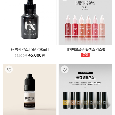
Fx 픽서 색소 [ SMP 20ml ]
베이비브로우 립색소 키스립
45,000
품절
원
55,000
원