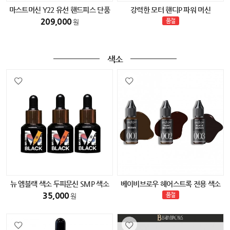
마스트머신 Y22 유선 핸드피스 단품
강력한 모터 핸디P 파워 머신
209,000
품절
원
색소
뉴 엠블랙 색소 두피문신 SMP 색소
베이비브로우 헤어스트록 전용 색소
(다크블랙) 15ml
35,000
품절
원