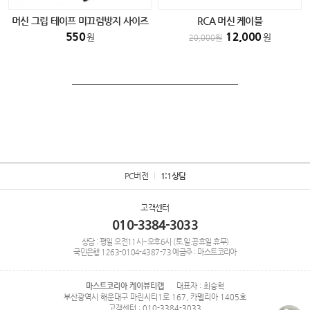
머신 그립 테이프 미끄럼방지 사이즈
RCA 머신 케이블
(소) 반영구 타투 smp전용
550
12,000
원
원
20,000
원
PC버전
1:1상담
고객센터
010-3384-3033
상담 : 평일 오전11시~오후6시 (토.일.공휴일 휴무)
국민은행
1263-0104-4387-73
예금주 : 마스트코리아
마스트코리아 케이뷰티랩
대표자 : 최승혁
부산광역시 해운대구 마린시티1로 167, 카멜리아 1405호
고객센터 : 010-3384-3033