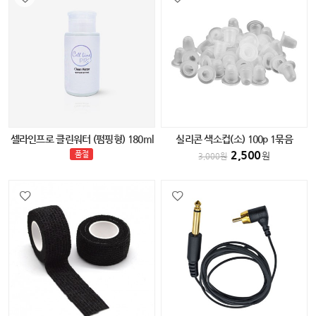
셀라인프로 클린워터 (펌핑형) 180ml
실리콘 색소컵(소) 100p 1묶음
2,500
품절
원
3,000
원