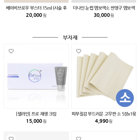
베이비브로우 부스터 15ml (시술 후
더나인 눈썹 엠보색소 반영구 엠보색
필수 색소)
소
20,000
30,000
원
원
부자재
[셀라인] 프로 재생 크림
피부질감 부드러운 고무판 소 5장x1묶
음
15,000
4,990
원
원