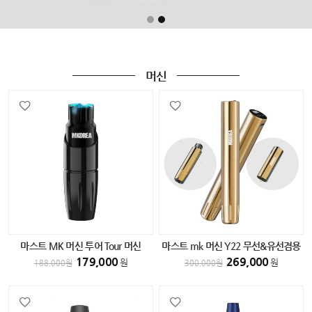
머신
마스트 MK 머신 투어 Tour 머신
마스트 mk 머신 Y22 무선&유선겸용
BLACK
머신 GOLD
179,000
269,000
원
원
188,000
원
300,000
원