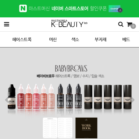
0
헤어스트록
머신
색소
부자재
베드